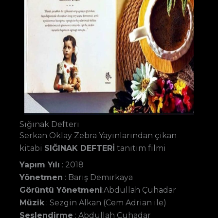
Sığınak Defteri
Serkan Oklay Zebra Yayınlarından çikan
kitabi
SIĞINAK DEFTERİ
tanıtım filmi
Yapım Yılı
: 2018
Yönetmen
: Barış Demirkaya
Görüntü Yönetmeni
:Abdullah Çuhadar
Müzik
: Sezgin Alkan (Cem Adrian ile)
Seslendirme
: Abdullah Çuhadar