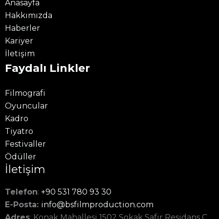
Anasayfa
Hakkımızda
Haberler
Kariyer
İletişim
Faydalı Linkler
Filmografi
Oyuncular
Kadro
Tiyatro
Festivaller
Ödüller
İletişim
Telefon
:
+90 531 780 93 30
E-Posta:
info@bsfilmproduction.com
Adres
: Konak Mahallesi 1502 Sokak Safir Residans C