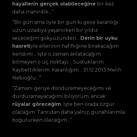
hayallerin gerçek olabileceğine
bir kez
daha inanırdık…”
“Bir gün ama öyle bir gün ki gece karanlığı
uzun uzadıya yaşanırken bir yıldız
seçeceğim gökyüzünden…
Derin bir uyku
hasreti
yle ellerinin hafifliğine bırakacağım
kendimi… İşte o zaman anlatacağım
bitmeyen o üç noktayı… Sustuklarım.
Kaybettiklerim. Karanlığım… 31.12.2013 Melih
Nebioğlu…”
“Zamanı geriye döndüremeyeceğimi ve
durduramayacağımı biliyorum, ancak
rüyalar göreceğim
. İşte ben orada özgür
olacağım. Tanrıdan daha yalnız, günahlarımla
boğulurken öleceğim…”