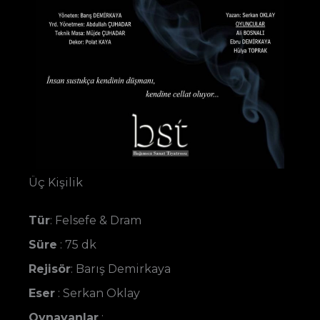
Üç Kişilik
Tür
: Felsefe & Dram
Süre
: 75 dk
Rejisör
: Barış Demirkaya
Eser
: Serkan Oklay
Oynayanlar
: