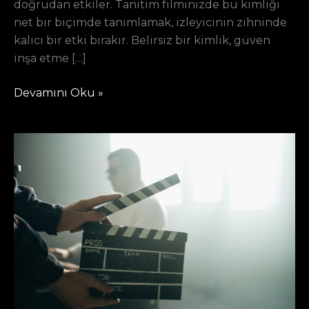
doğrudan etkiler. Tanıtım filminizde bu kimliği
net bir biçimde tanımlamak, izleyicinin zihninde
kalıcı bir etki bırakır. Belirsiz bir kimlik, güven
inşa etme […]
Devamını Oku »
Reklam
Filmi
Çekiminde
Dikkat
Edilmesi
Gerekenler